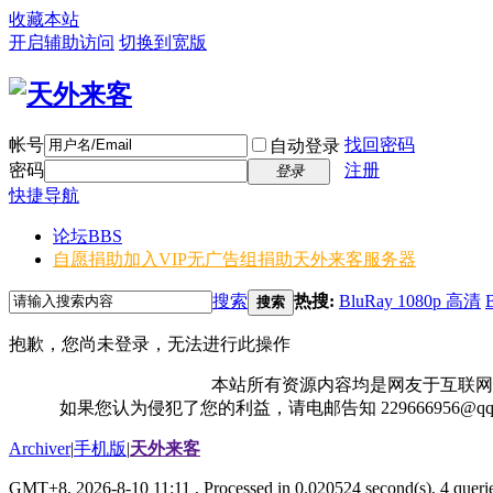
收藏本站
开启辅助访问
切换到宽版
帐号
找回密码
自动登录
密码
注册
登录
快捷导航
论坛
BBS
自愿捐助加入VIP无广告组
捐助天外来客服务器
搜索
热搜:
BluRay 1080p 高清
搜索
抱歉，您尚未登录，无法进行此操作
本站所有资源内容均是网友于互联网
如果您认为侵犯了您的利益，请电邮告知 229666956@
Archiver
|
手机版
|
天外来客
GMT+8, 2026-8-10 11:11
, Processed in 0.020524 second(s), 4 querie