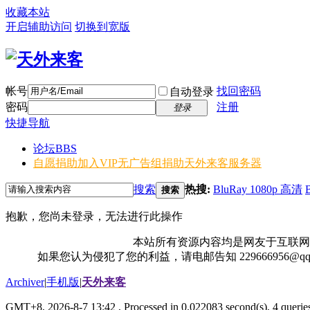
收藏本站
开启辅助访问
切换到宽版
帐号
找回密码
自动登录
密码
注册
登录
快捷导航
论坛
BBS
自愿捐助加入VIP无广告组
捐助天外来客服务器
搜索
热搜:
BluRay 1080p 高清
搜索
抱歉，您尚未登录，无法进行此操作
本站所有资源内容均是网友于互联网
如果您认为侵犯了您的利益，请电邮告知 229666956@
Archiver
|
手机版
|
天外来客
GMT+8, 2026-8-7 13:42
, Processed in 0.022083 second(s), 4 queries