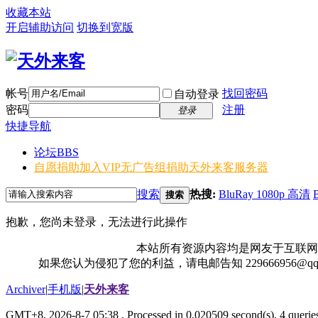
收藏本站
开启辅助访问
切换到宽版
帐号
找回密码
自动登录
密码
注册
登录
快捷导航
论坛
BBS
自愿捐助加入VIP无广告组
捐助天外来客服务器
搜索
热搜:
BluRay 1080p 高清
搜索
抱歉，您尚未登录，无法进行此操作
本站所有资源内容均是网友于互联网
如果您认为侵犯了您的利益，请电邮告知 229666956@
Archiver
|
手机版
|
天外来客
GMT+8, 2026-8-7 05:38
, Processed in 0.020509 second(s), 4 queries