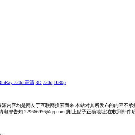
BluRay 720p 高清
3D
720p
1080p
资源内容均是网友于互联网搜索而来 本站对其所发布的内容不承
邮告知 229666956@qq.com (附上贴子正确地址)在收到
 .