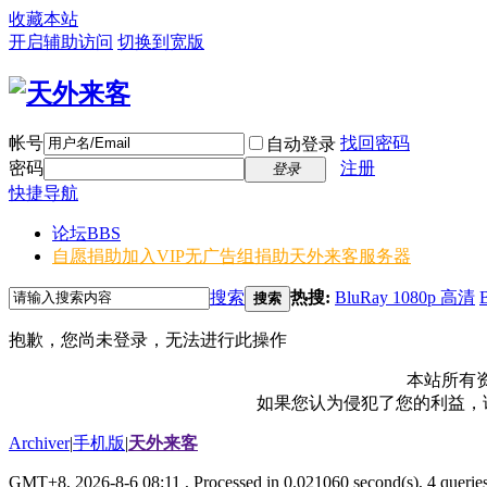
收藏本站
开启辅助访问
切换到宽版
帐号
找回密码
自动登录
密码
注册
登录
快捷导航
论坛
BBS
自愿捐助加入VIP无广告组
捐助天外来客服务器
搜索
热搜:
BluRay 1080p 高清
搜索
抱歉，您尚未登录，无法进行此操作
本站所有
如果您认为侵犯了您的利益，请电
Archiver
|
手机版
|
天外来客
GMT+8, 2026-8-6 08:11
, Processed in 0.021060 second(s), 4 queries