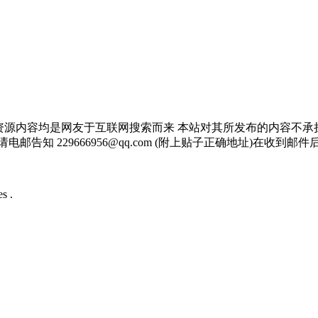
资源内容均是网友于互联网搜索而来 本站对其所发布的内容不承
邮告知 229666956@qq.com (附上贴子正确地址)在收到
s .