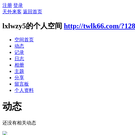
注册
登录
天外来客
返回首页
lxlwzy5的个人空间
http://twlk66.com/?12
空间首页
动态
记录
日志
相册
主题
分享
留言板
个人资料
动态
还没有相关动态