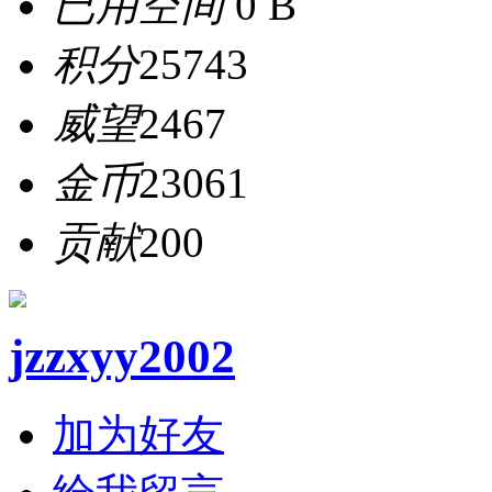
已用空间
0 B
积分
25743
威望
2467
金币
23061
贡献
200
jzzxyy2002
加为好友