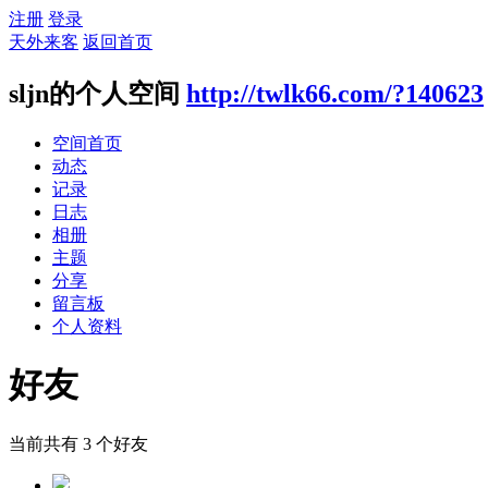
注册
登录
天外来客
返回首页
sljn的个人空间
http://twlk66.com/?140623
空间首页
动态
记录
日志
相册
主题
分享
留言板
个人资料
好友
当前共有
3
个好友