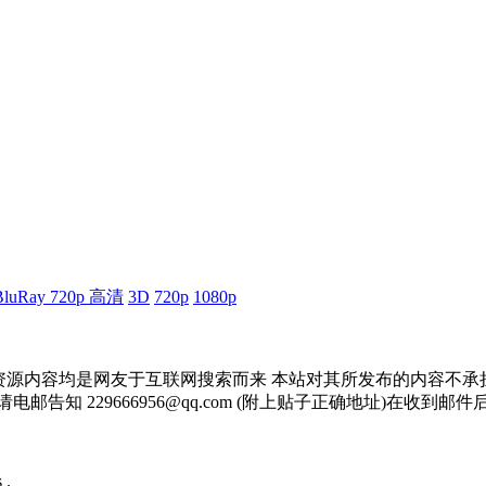
BluRay 720p 高清
3D
720p
1080p
资源内容均是网友于互联网搜索而来 本站对其所发布的内容不承
邮告知 229666956@qq.com (附上贴子正确地址)在收到
 .