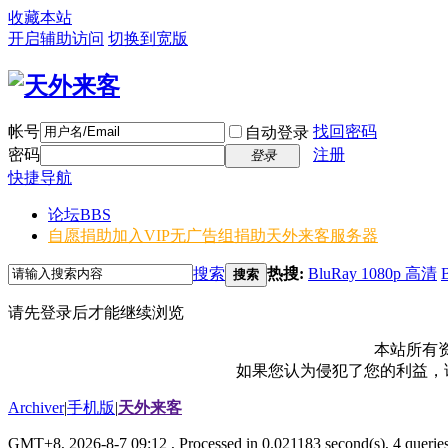
收藏本站
开启辅助访问
切换到宽版
帐号
找回密码
自动登录
密码
注册
登录
快捷导航
论坛
BBS
自愿捐助加入VIP无广告组
捐助天外来客服务器
搜索
热搜:
BluRay 1080p 高清
搜索
请先登录后才能继续浏览
本站所有
如果您认为侵犯了您的利益，请电
Archiver
|
手机版
|
天外来客
GMT+8, 2026-8-7 09:12
, Processed in 0.021183 second(s), 4 queries