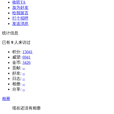
收听TA
加为好友
给我留言
打个招呼
发送消息
统计信息
已有
9
人来访过
积分:
15041
威望:
6941
金币:
3426
贡献:
--
好友:
--
日志:
--
相册:
--
分享:
--
相册
现在还没有相册