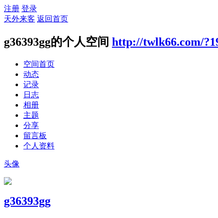
注册
登录
天外来客
返回首页
g36393gg的个人空间
http://twlk66.com/?
空间首页
动态
记录
日志
相册
主题
分享
留言板
个人资料
头像
g36393gg