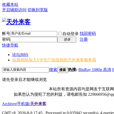
收藏本站
开启辅助访问
切换到宽版
帐号
找回密码
自动登录
密码
注册
登录
快捷导航
论坛
BBS
自愿捐助加入VIP无广告组
捐助天外来客服务器
搜索
热搜:
BluRay 1080p 高清
搜索
请先登录后才能继续浏览
本站所有资源内容均是网友于互联网
如果您认为侵犯了您的利益，请电邮告知 229666956@
Archiver
|
手机版
|
天外来客
GMT+8, 2026-8-9 17:45
, Processed in 0.035942 second(s), 4 queries