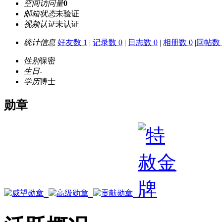
空间访问量
0
邮箱状态
未验证
视频认证
未认证
统计信息
好友数 1
|
记录数 0
|
日志数 0
|
相册数 0
|
回帖数 
性别
保密
生日
-
学历
博士
勋章