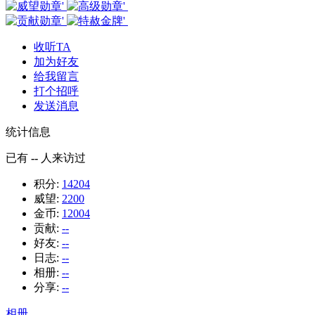
收听TA
加为好友
给我留言
打个招呼
发送消息
统计信息
已有
--
人来访过
积分:
14204
威望:
2200
金币:
12004
贡献:
--
好友:
--
日志:
--
相册:
--
分享:
--
相册