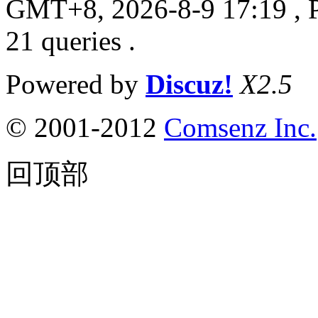
GMT+8, 2026-8-9 17:19
, 
21 queries .
Powered by
Discuz!
X2.5
© 2001-2012
Comsenz Inc.
回顶部