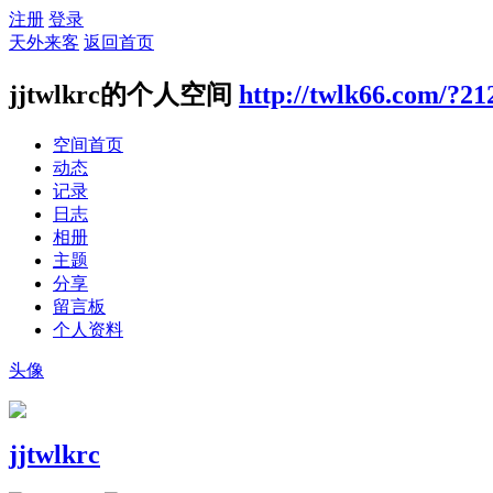
注册
登录
天外来客
返回首页
jjtwlkrc的个人空间
http://twlk66.com/?21
空间首页
动态
记录
日志
相册
主题
分享
留言板
个人资料
头像
jjtwlkrc