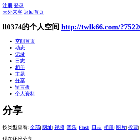
注册
登录
天外来客
返回首页
ll0374的个人空间
http://twlk66.com/?7522
空间首页
动态
记录
日志
相册
主题
分享
留言板
个人资料
分享
按类型查看:
全部
|
网址
|
视频
|
音乐
|
Flash
|
日志
|
相册
|
图片
|
投票
|
现在还没分享