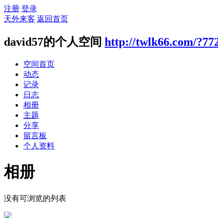
注册
登录
天外来客
返回首页
david57的个人空间
http://twlk66.com/?77
空间首页
动态
记录
日志
相册
主题
分享
留言板
个人资料
相册
没有可浏览的列表