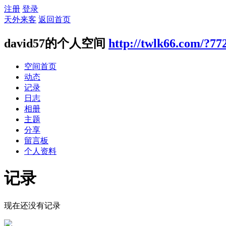
注册
登录
天外来客
返回首页
david57的个人空间
http://twlk66.com/?77
空间首页
动态
记录
日志
相册
主题
分享
留言板
个人资料
记录
现在还没有记录