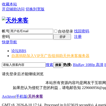
收藏本站
开启辅助访问
切换到宽版
帐号
找回密码
自动登录
密码
注册
登录
快捷导航
论坛
BBS
自愿捐助加入VIP无广告组
捐助天外来客服务器
搜索
热搜:
BluRay 1080p 高清
搜索
请先登录后才能继续浏览
本站所有资源内容均是网友于互联网
如果您认为侵犯了您的利益，请电邮告知 229666956@
Archiver
|
手机版
|
天外来客
GMT+8, 2026-8-10 17:14
, Processed in 0.023619 second(s), 4 querie