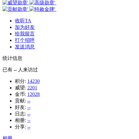
收听TA
加为好友
给我留言
打个招呼
发送消息
统计信息
已有
--
人来访过
积分:
14230
威望:
2201
金币:
12028
贡献:
--
好友:
--
日志:
--
相册:
--
分享:
--
相册