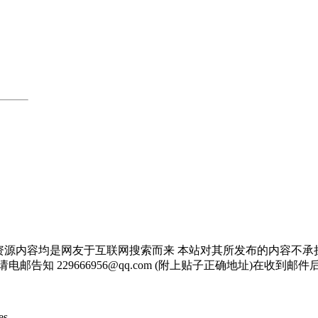
资源内容均是网友于互联网搜索而来 本站对其所发布的内容不承
邮告知 229666956@qq.com (附上贴子正确地址)在收到
s .