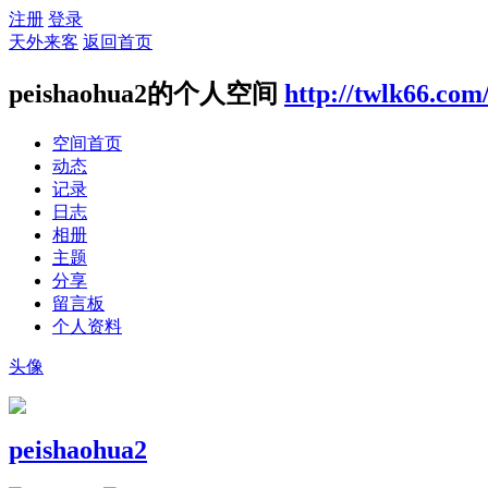
注册
登录
天外来客
返回首页
peishaohua2的个人空间
http://twlk66.com
空间首页
动态
记录
日志
相册
主题
分享
留言板
个人资料
头像
peishaohua2