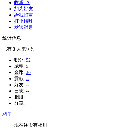
收听TA
加为好友
给我留言
打个招呼
发送消息
统计信息
已有
3
人来访过
积分:
52
威望:
5
金币:
30
贡献:
--
好友:
--
日志:
--
相册:
--
分享:
--
相册
现在还没有相册