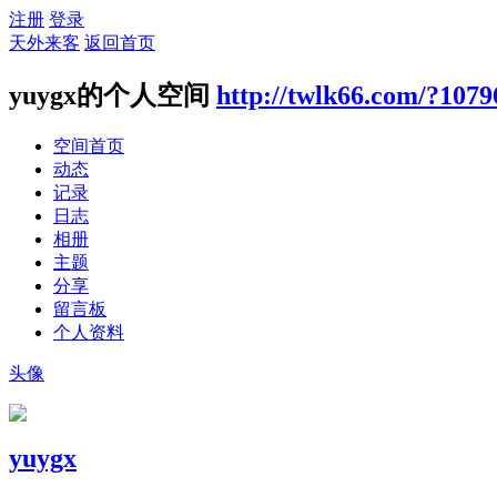
注册
登录
天外来客
返回首页
yuygx的个人空间
http://twlk66.com/?1079
空间首页
动态
记录
日志
相册
主题
分享
留言板
个人资料
头像
yuygx