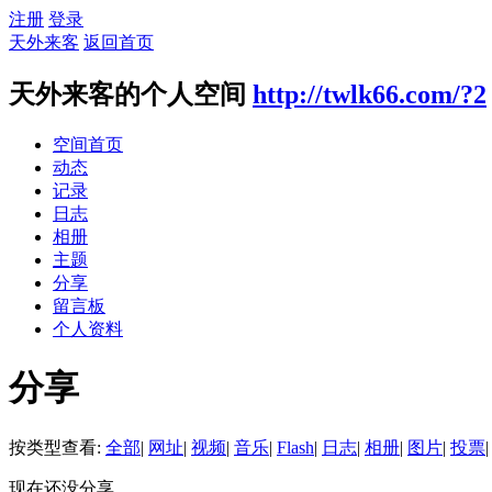
注册
登录
天外来客
返回首页
天外来客的个人空间
http://twlk66.com/?2
空间首页
动态
记录
日志
相册
主题
分享
留言板
个人资料
分享
按类型查看:
全部
|
网址
|
视频
|
音乐
|
Flash
|
日志
|
相册
|
图片
|
投票
|
现在还没分享