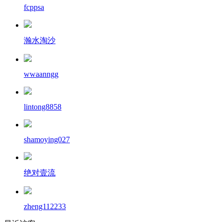
fcppsa
瀚水淘沙
wwaanngg
lintong8858
shamoying027
绝对壹流
zheng112233