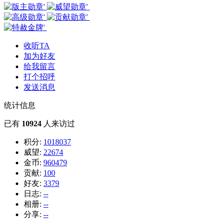
收听TA
加为好友
给我留言
打个招呼
发送消息
统计信息
已有
10924
人来访过
积分:
1018037
威望:
22674
金币:
960479
贡献:
100
好友:
3379
日志:
--
相册:
--
分享:
--