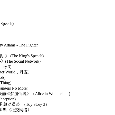
peech)
》
》
s - The Fighter
》
e King's Speech)
Social Network)
y 3)
r World，丹麦）
ob）
ing)
rs No More）
仙境》（Alice in Wonderland）
ption)
玩具总动员3》（Toy Story 3）
•罗斯《社交网络》