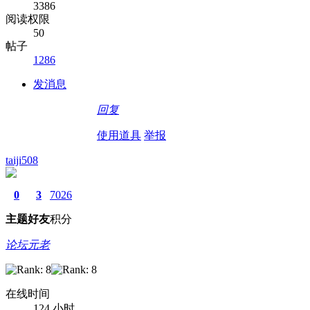
3386
阅读权限
50
帖子
1286
发消息
回复
使用道具
举报
taiji508
0
3
7026
主题
好友
积分
论坛元老
在线时间
124 小时