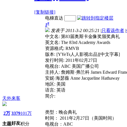
[复制链接]
电梯直达
#
1
发表于 2011-3-2 00:25:21
|
只看该作者
|
中文名: 第83届奥斯卡金像奖颁奖典礼
英文名: The 83rd Academy Awards
资源格式: RMVB
版本: [YYeTs人人影视出品][中文字幕]
发行时间: 2011年02月27日
电视台: ABC 美国广播公司
主持人: 詹姆斯·弗兰科 James Edward Fran
安妮·海瑟薇 Anne Jacqueline Hathaway
地区: 美国
语言: 英语
简介:
天外来客
类型：晚会典礼
2万
3379
101万
时间： 2011年2月27日（美国时间）
好友
主题
积分
电视台：ABC