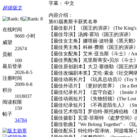
字幕： 中文
超级版主
内容介绍：
第83届奥斯卡获奖名单
【最佳影片】《国王的演讲》 (The King's S
在线时间
【最佳导演】汤姆·霍珀《国王的演讲》
9669 小时
【最佳女主角】娜塔丽·波特曼《黑天鹅
威望
【最佳男主角】科林·费斯《国王的演讲
22674
【最佳女配角】艾米·亚当斯《斗士》/ Amy Adam
贡献
【最佳男配角】克里斯蒂安•贝尔《斗士
100
最后登录
【最佳原创剧本】大卫·塞德勒《国王的演讲》 (Th
2026-8-5
【最佳改编剧本奖】艾伦·索金《社交网络》(The 
注册时间
【最佳动画长片】《玩具总动员3》(Toy Stor
2009-9-8
【最佳外语片】《更好的世界》（In a Bette
积分
【最佳纪录长片】《监守自盗》（Inside J
1018037
【最佳动画短片】《失物招领》(The Lost Th
阅读权限
【最佳纪录短片】《不再是陌生人》（Strange
150
【最佳艺术指导】罗伯特·斯托姆伯格 《爱丽丝梦游
帖子
【最佳摄影】瓦雷·菲斯特 《盗梦空间》(Ince
34784
【最佳歌曲】"We Belong Together" - 《
【最佳配乐】特伦特•雷泽纳、阿提喀斯