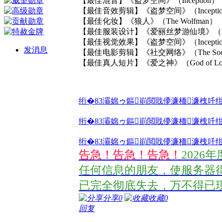
【最佳混音】《盗梦空间》（Inception）
【最佳音效剪辑】《盗梦空间》（Incepti
【最佳化妆】《狼人》（The Wolfman）
【最佳服装设计】《爱丽丝梦游仙境》（Alice i
【最佳视觉效果】《盗梦空间》（Incepti
发消息
【最佳电影剪辑】《社交网络》（The Social
【最佳真人短片】《爱之神》（God of Lo
绗�83灞婂ゥ鏂崱閲戝儚濂栭濂栧吀绀�.The.83rd
绗�83灞婂ゥ鏂崱閲戝儚濂栭濂栧吀绀�.The.83rd
绗�83灞婂ゥ鏂崱閲戝儚濂栭濂栧吀绀�.The.83rd
告急！告急！告急！
2026
任何信息的朋友，使服务器得
已完全彻底失去，万不得已现再
分享
0
收藏
0
回复