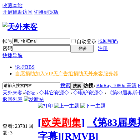
收藏本站
开启辅助访问
切换到宽版
帐号
找回密码
自动登录
密码
注册
登录
快捷导航
论坛
BBS
自愿捐助加入VIP无广告组
捐助天外来客服务器
搜索
热搜:
BluRay 1080p 高清
搜索
天外来客
»
论坛
›
◇其它资源◇
›
◇电驴资源◇
›
《第83届奥斯卡金像
返回列表
[
欧美剧集
]
《第83届奥斯卡
查看:
23781
|
回
复:
3
字幕][RMVB]