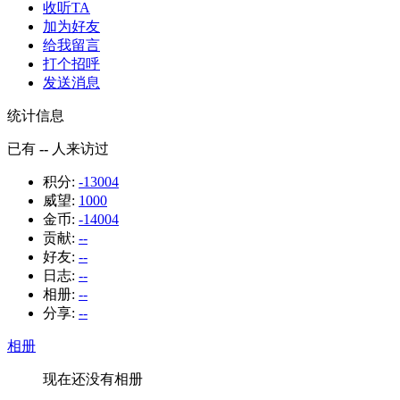
收听TA
加为好友
给我留言
打个招呼
发送消息
统计信息
已有
--
人来访过
积分:
-13004
威望:
1000
金币:
-14004
贡献:
--
好友:
--
日志:
--
相册:
--
分享:
--
相册
现在还没有相册