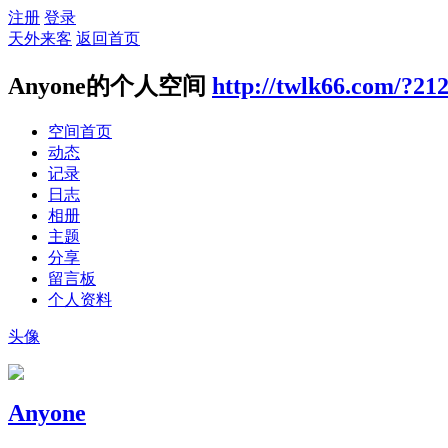
注册
登录
天外来客
返回首页
Anyone的个人空间
http://twlk66.com/?21
空间首页
动态
记录
日志
相册
主题
分享
留言板
个人资料
头像
Anyone