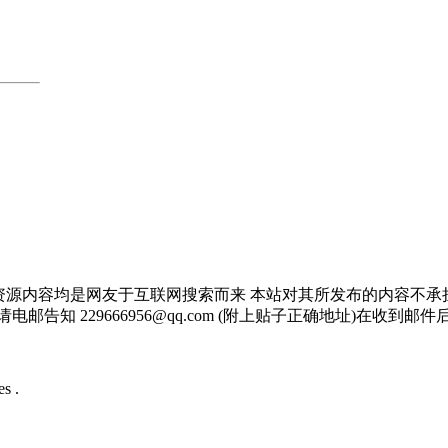
资源内容均是网友于互联网搜索而来 本站对其所发布的内容不承
邮告知 229666956@qq.com (附上贴子正确地址)在收到
s .