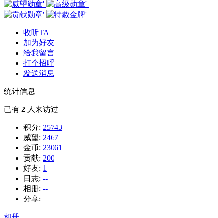
收听TA
加为好友
给我留言
打个招呼
发送消息
统计信息
已有
2
人来访过
积分:
25743
威望:
2467
金币:
23061
贡献:
200
好友:
1
日志:
--
相册:
--
分享:
--
相册