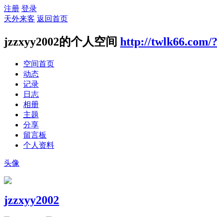
注册
登录
天外来客
返回首页
jzzxyy2002的个人空间
http://twlk66.com/
空间首页
动态
记录
日志
相册
主题
分享
留言板
个人资料
头像
jzzxyy2002